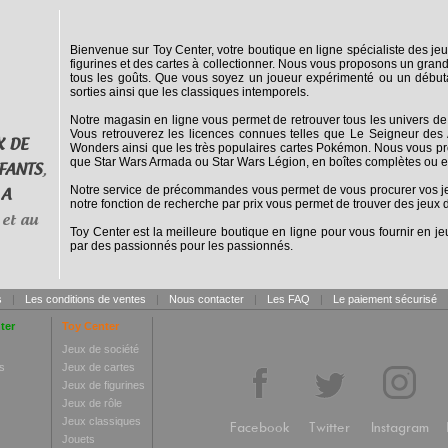
Bienvenue sur Toy Center, votre boutique en ligne spécialiste des jeu
figurines et des cartes à collectionner. Nous vous proposons un grand
tous les goûts. Que vous soyez un joueur expérimenté ou un débuta
sorties ainsi que les classiques intemporels.
Notre magasin en ligne vous permet de retrouver tous les univers de
Vous retrouverez les licences connues telles que Le Seigneur des 
X DE
Wonders ainsi que les très populaires cartes Pokémon. Nous vous pro
que Star Wars Armada ou Star Wars Légion, en boîtes complètes ou e
FANTS
,
Notre service de précommandes vous permet de vous procurer vos jeux
 A
notre fonction de recherche par prix vous permet de trouver des jeux d
et au
Toy Center est la meilleure boutique en ligne pour vous fournir en jeu
par des passionnés pour les passionnés.
s
|
Les conditions de ventes
|
Nous contacter
|
Les FAQ
|
Le paiement sécurisé
ter
Toy Center
Jeux de société
s
Jeux de cartes
Jeux de figurines
Jeux de rôle
Jeux classiques
Facebook
Twitter
Instagram
Jouets