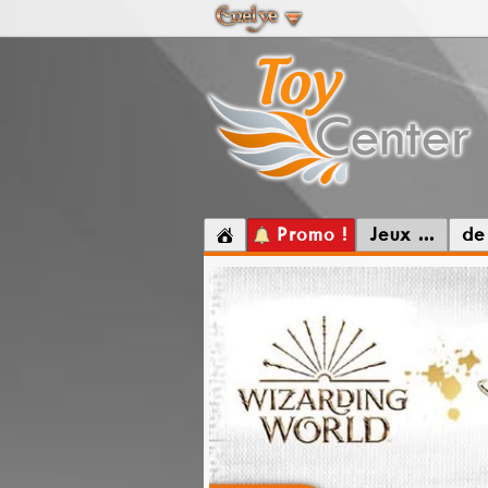
Promo !
Jeux ...
de