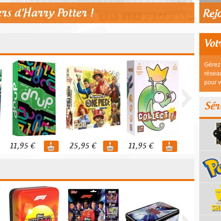
Vot
Gérez 
réseau
pour v
Sér
11,95 €
25,95 €
11,95 €
44,95 €