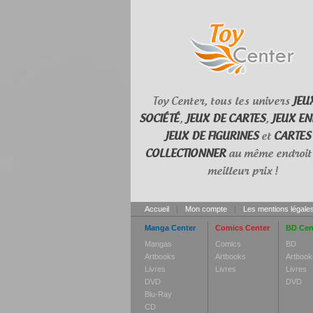
Toy Center, tous les univers
JEU
SOCIÉTÉ
,
JEUX DE CARTES
,
JEUX EN
JEUX DE FIGURINES
et
CARTES
COLLECTIONNER
au même endroit 
meilleur prix !
Accueil
|
Mon compte
|
Les mentions légale
Manga Center
Comics Center
BD Cen
Mangas
Comics
BD
Artbooks
Artbooks
Artbook
Livres
Livres
Livres
DVD
DVD
Blu-Ray
CD