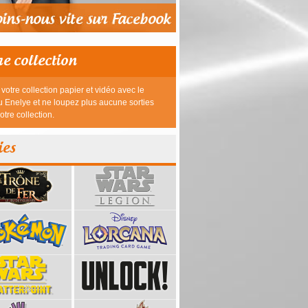
re collection
votre collection papier et vidéo avec le
 Enelye et ne loupez plus aucune sorties
otre collection.
ies
39,95 €
23,95 €
26,95 €
26,95 