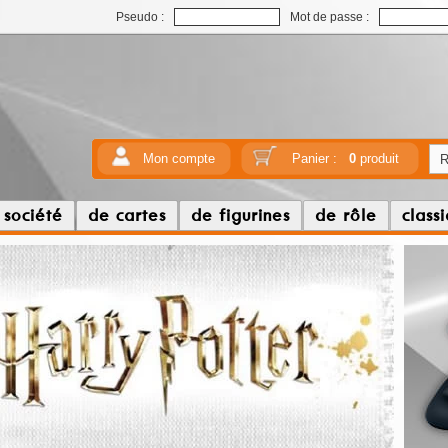
Pseudo :
Mot de passe :
Mon compte
Panier :
0
produit
 société
de cartes
de figurines
de rôle
class