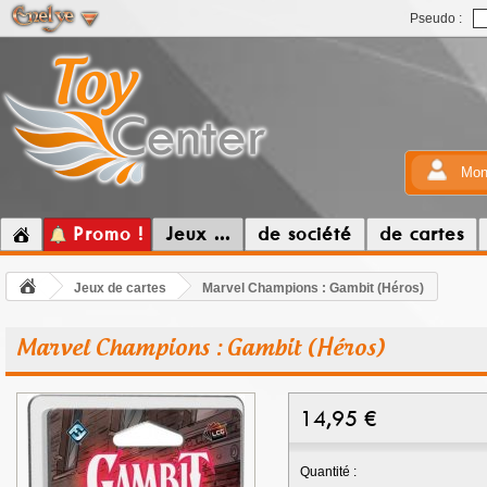
Pseudo :
Mon
Promo !
Jeux ...
de société
de cartes
Jeux de cartes
Marvel Champions : Gambit (Héros)
Marvel Champions : Gambit (Héros)
14,95
€
Quantité :