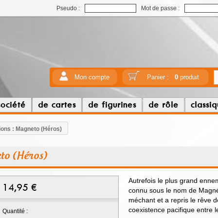
Pseudo :
Mot de passe :
Mon compte
Panier :
0
produit
société
de cartes
de figurines
de rôle
classi
ons : Magneto (Héros)
to (Héros)
Autrefois le plus grand enne
14,95
€
connu sous le nom de Magnét
méchant et a repris le rêve d
coexistence pacifique entre 
Quantité :