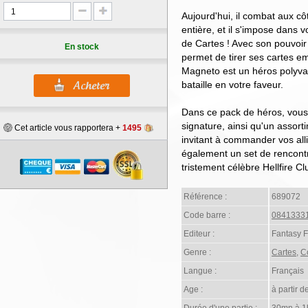
Aujourd'hui, il combat aux c
entière, et il s'impose dans
de Cartes ! Avec son pouvoir
En stock
permet de tirer ses cartes e
Magneto est un héros polyvale
bataille en votre faveur.
Dans ce pack de héros, vous
signature, ainsi qu'un assor
Cet article vous rapportera +
1495
invitant à commander vos all
également un set de rencont
tristement célèbre Hellfire Cl
Référence :
689072
Code barre :
0841333
Editeur :
Fantasy 
Genre :
Cartes
,
C
Langue :
Français
Age :
à partir d