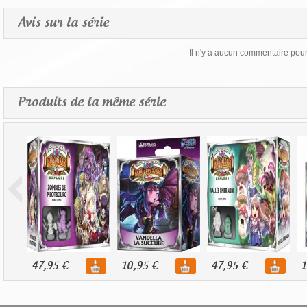
Avis sur la série
Il n'y a aucun commentaire pour 
Produits de la même série
47,95 €
10,95 €
47,95 €
1