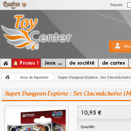
Pseudo :
Mon
Promo !
Jeux ...
de société
de cartes
Jeux de figurines
Super Dungeon Explore : Ser Clacmâchoire
Super Dungeon Explore : Ser Clacmâchoire (M
10,95
€
Quantité :