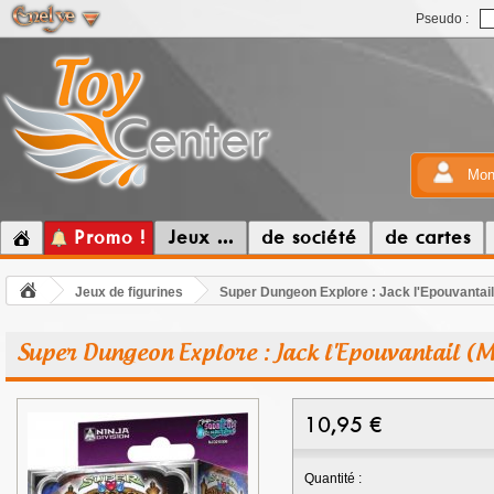
Pseudo :
Mon
Promo !
Jeux ...
de société
de cartes
Jeux de figurines
Super Dungeon Explore : Jack l'Epouvantail
Super Dungeon Explore : Jack l'Epouvantail (M
10,95
€
Quantité :