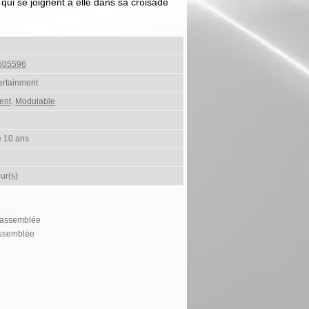
qui se joignent à elle dans sa croisade
605596
ertainment
ent
,
Modulable
e 10 ans
ur(s)
à assemblée
assemblée