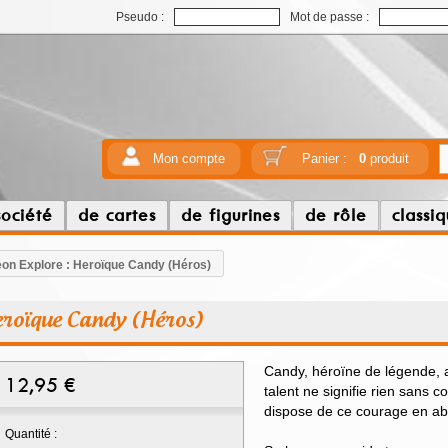
Pseudo :
Mot de passe :
Mon compte
Panier :
0
produit
société
de cartes
de figurines
de rôle
classi
on Explore : Heroïque Candy (Héros)
eroïque Candy (Héros)
Candy, héroïne de légende, a
12,95
€
talent ne signifie rien sans
dispose de ce courage en a
Quantité :