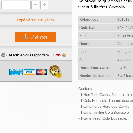
Sa bravoure guide tous ceux 
visant à librérer Crystalia.
Référence :
661913
Expédié sous 15 jours
Code barre :
8435407
Editeur :
Edge Ent
Genre :
Affrontem
Langue :
Français
Cet article vous rapportera +
1295
Age :
à partir d
Durée d'une partie :
1 à 2h
Nombre de joueurs :
2 à 6 joue
Contenu :
- 1 Héroïque Candy, figurine déj
- 1 Cola Boussole, figurine déjà 
- 1 carte héros Héroïque Candy
- 1 carte familier Cola Boussole
- 1 carte trésor Cola Boussole.