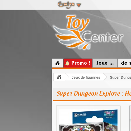
Promo !
Jeux ...
de 
Jeux de figurines
Super Dunge
Super Dungeon Explore : H