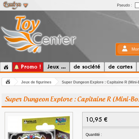
Pseudo :
Mon
Promo !
Jeux ...
de société
de cartes
Jeux de figurines
Super Dungeon Explore : Capitaine R (Mini
Super Dungeon Explore : Capitaine R (Mini-Bo
10,95
€
Quantité :