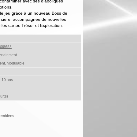
 contaminer avec ses diaboliques
otions.
 de jeu grâce à un nouveau Boss de
orcière, accompagnée de nouvelles
es cartes Trésor et Exploration.
608658
ertainment
ent
,
Modulable
e 10 ans
ur(s)
ssemblées