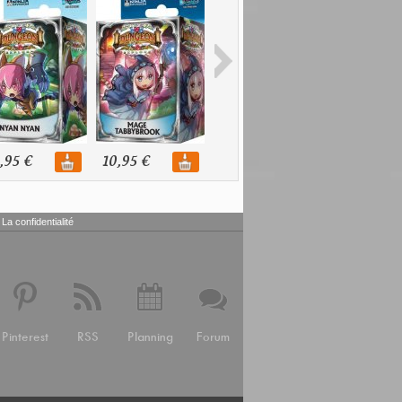
,95 €
10,95 €
10,95 €
10,95 €
La confidentialité
Pinterest
RSS
Planning
Forum