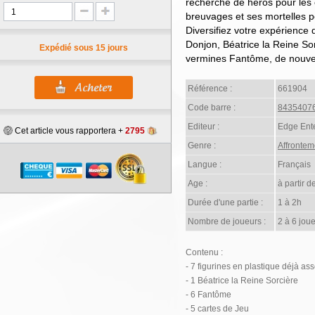
recherche de héros pour les
breuvages et ses mortelles p
Diversifiez votre expérience
Donjon, Béatrice la Reine S
Expédié sous 15 jours
vermines Fantôme, de nouvell
Référence :
661904
Code barre :
8435407
Editeur :
Edge Ent
Cet article vous rapportera +
2795
Genre :
Affrontem
Langue :
Français
Age :
à partir d
Durée d'une partie :
1 à 2h
Nombre de joueurs :
2 à 6 joue
Contenu :
- 7 figurines en plastique déjà a
- 1 Béatrice la Reine Sorcière
- 6 Fantôme
- 5 cartes de Jeu