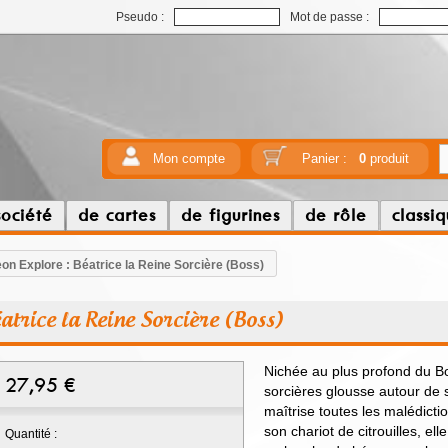
Pseudo :
Mot de passe :
Mon compte
Panier :
0
produit
société
de cartes
de figurines
de rôle
classi
n Explore : Béatrice la Reine Sorcière (Boss)
trice la Reine Sorcière (Boss)
Nichée au plus profond du B
27,95
€
sorcières glousse autour de 
maîtrise toutes les malédicti
son chariot de citrouilles, el
Quantité :