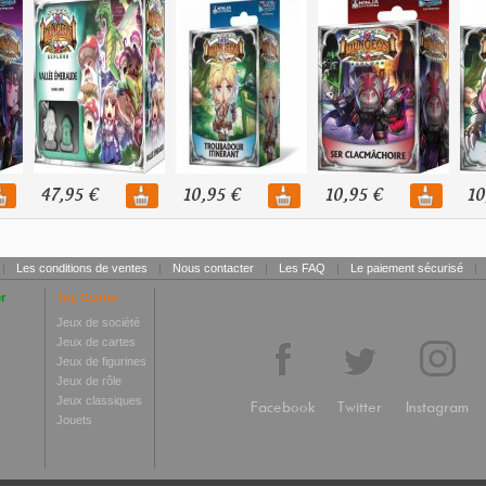
47,95 €
10,95 €
10,95 €
10
|
Les conditions de ventes
|
Nous contacter
|
Les FAQ
|
Le paiement sécurisé
|
r
Toy Center
Jeux de société
Jeux de cartes
Jeux de figurines
Jeux de rôle
Jeux classiques
Facebook
Twitter
Instagram
Jouets