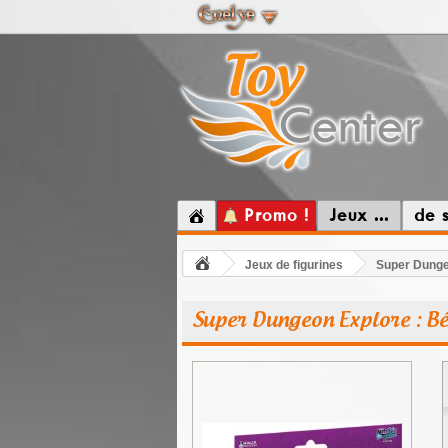
Promo !
Jeux ...
de 
Jeux de figurines
Super Dungeo
Super Dungeon Explore : Béa