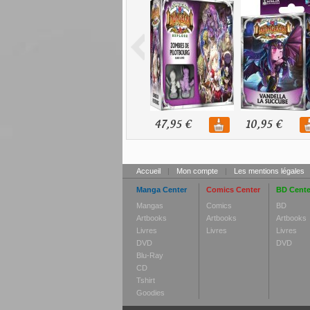
47,95 €
10,95 €
Accueil
|
Mon compte
|
Les mentions légales
Manga Center
Comics Center
BD Cente
Mangas
Comics
BD
Artbooks
Artbooks
Artbooks
Livres
Livres
Livres
DVD
DVD
Blu-Ray
CD
Tshirt
Goodies