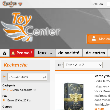
Pseudo :
Mon co
Promo !
Jeux ...
de société
de cartes
Recherche
Tri :
Vampyria :
Sortie le 2
Catégorie
Découvrez u
[TC]
Jeux de société
(1)
Victor Dixen
maîtresse d
Prix
dans tous l
Entre 17 € et 20 €
(1)
formidable 
Genres
la suite