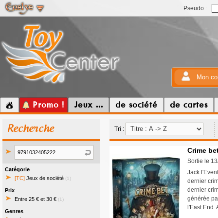
Pseudo :
Mon co
Promo !
Jeux ...
de société
de cartes
Recherche
Tri :
Crime be
Sortie le 1
Catégorie
Jack l'Even
[TC]
Jeux de société
(1)
dernier cri
dernier cri
Prix
générée par
Entre 25 € et 30 €
(1)
l'East End.
Genres