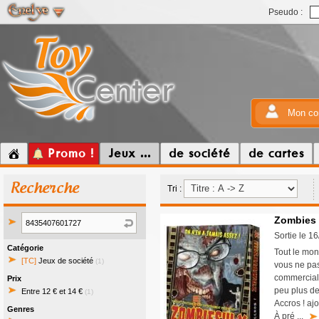
Pseudo :
Mon co
Promo !
Jeux ...
de société
de cartes
Recherche
Tri :
Zombies !
Sortie le 1
Catégorie
Tout le mon
[TC]
Jeux de société
(1)
vous ne pas
commercial 
Prix
peu plus de
Entre 12 € et 14 €
(1)
Accros ! aj
Genres
À pré ...