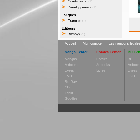
Combinaison
(1)
Développement
(1)
Langues
Français
(1)
Editeurs
Bombyx
(1)
Accueil
|
Mon compte
|
Les mentions légale
Manga Center
Comics Center
BD Cen
Mangas
Comics
BD
Artbooks
Artbooks
Artbook
Livres
Livres
Livres
DVD
DVD
Blu-Ray
CD
Tshirt
Goodies