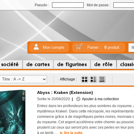
Pseudo :
Mot de passe :
Mon compte
Panier :
0
produit
 société
de cartes
de figurines
de rôle
class
Affichage :
Abyss : Kraken (Extension)
Sortie le 20/08/2020
|
Ajouter à ma collection
Entrez dans les profondeurs les plus sombres du royaume,
mystérieux Kraken. Dans cette nécropole, les représentants
commerce grâce à de magnifiques perles noires, monnaie d
du royaume. Cet argent accélèrera votre chemin au pouvoir, 
prudent car ceux qui seront pris avec ces perles en leur po
à un terrib ...
lire la suite