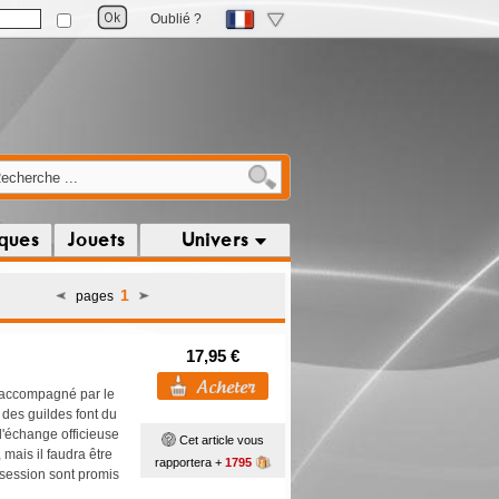
Oublié ?
iques
Jouets
Univers
1
pages
17,95 €
 accompagné par le
 des guildes font du
'échange officieuse
Cet article vous
mais il faudra être
rapportera +
1795
ssession sont promis