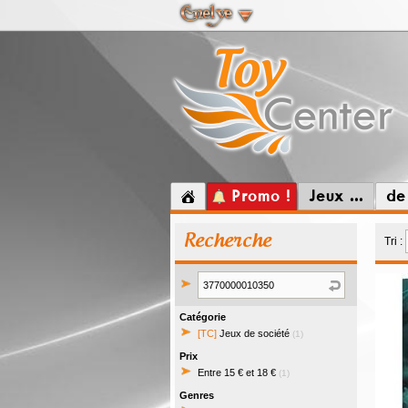
Promo !
Jeux ...
de
Recherche
Tri :
Catégorie
[TC]
Jeux de société
(1)
Prix
Entre 15 € et 18 €
(1)
Genres