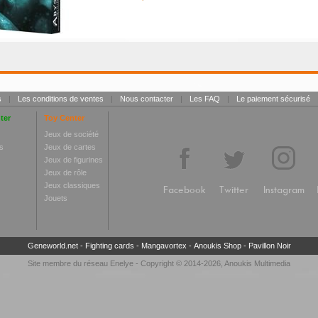
s
|
Les conditions de ventes
|
Nous contacter
|
Les FAQ
|
Le paiement sécurisé
ter
Toy Center
Jeux de société
s
Jeux de cartes
Jeux de figurines
Jeux de rôle
Jeux classiques
Facebook
Twitter
Instagram
Jouets
Geneworld.net
-
Fighting cards
-
Mangavortex
-
Anoukis Shop
-
Pavillon Noir
Site membre du réseau
Enelye
- Copyright © 2014-2026,
Anoukis Multimedia