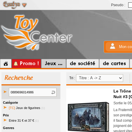
Pseudo :
Mon co
Promo !
Jeux ...
de société
de cartes
Recherche
Tri :
Le Trône 
Nuit #3 
Catégorie
Sortie le 0
[TC]
Jeux de figurines
(1)
La Fraterni
son prestig
Prix
il faut com
Entre 31 € et 37 €
(1)
joignent dé
Genres
veulent éte