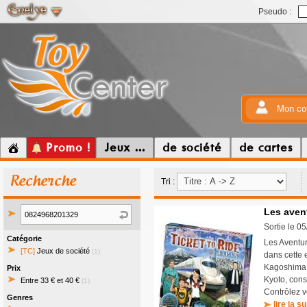
Pseudo :
Mon co
Promo !
Jeux ...
de société
de cartes
Recherche
Tri :
Les avent
Sortie le 0
Catégorie
Les Aventur
[TC]
Jeux de société
(1)
dans cette 
Kagoshima 
Prix
Kyoto, cons
Entre 33 € et 40 €
(1)
Contrôlez vo
Genres
lire la su