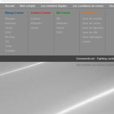
Accueil
|
Mon compte
|
Les mentions légales
|
Les conditions de ventes
|
Nou
Manga Center
Comics Center
BD Center
Toy Center
Mangas
Comics
BD
Jeux de société
Artbooks
Artbooks
Artbooks
Jeux de cartes
Livres
Livres
Livres
Jeux de figurines
DVD
DVD
Jeux de rôle
Blu-Ray
Jeux classiques
CD
Jouets
Tshirt
Goodies
Geneworld.net
-
Fighting card
Site membre du réseau
Enely