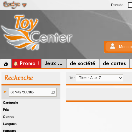
Pseudo :
Mon co
Promo !
Jeux ...
de société
de cartes
Recherche
Tri :
Catégorie
Prix
Genres
Langues
Editeurs