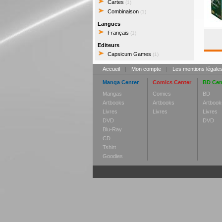
Cartes
(1)
Combinaison
(1)
Langues
Français
(1)
Editeurs
Capsicum Games
(1)
Accueil
|
Mon compte
|
Les mentions légale
Manga Center
Comics Center
BD Cen
Mangas
Comics
BD
Artbooks
Artbooks
Artbook
Livres
Livres
Livres
DVD
DVD
Blu-Ray
CD
Tshirt
Goodies