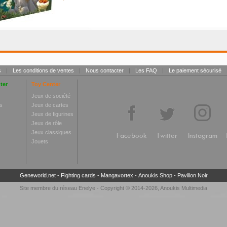
s
|
Les conditions de ventes
|
Nous contacter
|
Les FAQ
|
Le paiement sécurisé
ter
Toy Center
Jeux de société
s
Jeux de cartes
Jeux de figurines
Jeux de rôle
Jeux classiques
Facebook
Twitter
Instagram
Jouets
Geneworld.net
-
Fighting cards
-
Mangavortex
-
Anoukis Shop
-
Pavillon Noir
Site membre du réseau
Enelye
- Copyright © 2014-2026,
Anoukis Multimedia