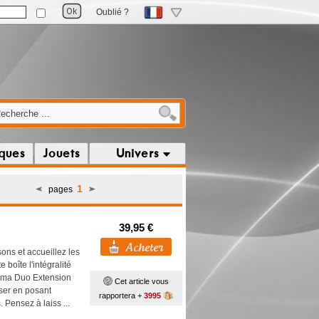
Oublié ?
iques
Jouets
Univers
1
pages
39,95 €
sons et accueillez les
 boîte l'intégralité
dama Duo Extension
Cet article vous
ser en posant
rapportera +
3995
 Pensez à laiss ...