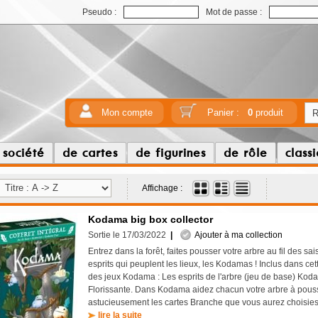
Pseudo :
Mot de passe :
Mon compte
Panier :
0
produit
 société
de cartes
de figurines
de rôle
class
Affichage :
Kodama big box collector
Sortie le 17/03/2022
|
Ajouter à ma collection
Entrez dans la forêt, faites pousser votre arbre au fil des sai
esprits qui peuplent les lieux, les Kodamas ! Inclus dans cette
des jeux Kodama : Les esprits de l'arbre (jeu de base) Ko
Florissante. Dans Kodama aidez chacun votre arbre à pous
astucieusement les cartes Branche que vous aurez choisies.
lire la suite