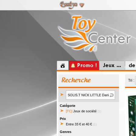
Promo !
Jeux ...
de
Recherche
Tri :
Catégorie
[TC]
Jeux de société
(1)
Prix
Entre 33 € et 40 €
(1)
Genres