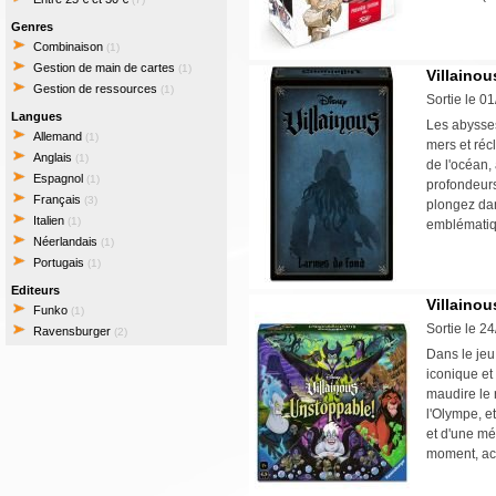
Genres
Combinaison
(1)
Gestion de main de cartes
(1)
Villaino
Gestion de ressources
(1)
Sortie le 0
Langues
Les abysse
Allemand
(1)
mers et récl
Anglais
(1)
de l'océan,
Espagnol
(1)
profondeur
Français
(3)
plongez da
Italien
(1)
emblématiq
Néerlandais
(1)
Portugais
(1)
Editeurs
Villaino
Funko
(1)
Sortie le 2
Ravensburger
(2)
Dans le jeu
iconique et
maudire le 
l'Olympe, e
et d'une mé
moment, ac