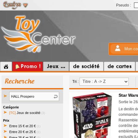
Pseudo :
Mon co
Promo !
Jeux ...
de société
de cartes
Recherche
Tri :
Star Wars
Sortie le 2
Catégorie
Le destin d
[TC]
Jeux de société
(3)
commandes d
Rassemblez 
Prix
contrôle de
Entre 15 € et 20 €
(1)
emblématiqu
Entre 20 € et 25 €
(1)
exclusifs (
Entre 25 € et 30 €
(7)