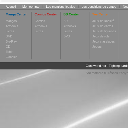
Accueil
|
Mon compte
|
Les mentions légales
|
Les conditions de ventes
|
Nou
Manga Center
Comics Center
BD Center
Toy Center
Mangas
Comics
BD
Jeux de société
Artbooks
Artbooks
Artbooks
Jeux de cartes
Livres
Livres
Livres
Jeux de figurines
DVD
DVD
Jeux de rôle
Blu-Ray
Jeux classiques
CD
Jouets
Tshirt
Goodies
Geneworld.net
-
Fighting card
Site membre du réseau
Enely