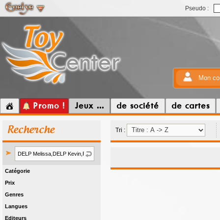
Pseudo :
Mon co
Promo !
Jeux ...
de société
de cartes
Recherche
Tri :
Catégorie
Prix
Genres
Langues
Editeurs