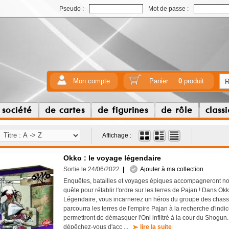
Pseudo :
Mot de passe :
Mon compte
Panier :
0
produit
 société
de cartes
de figurines
de rôle
class
Affichage :
Okko : le voyage légendaire
Sortie le 24/06/2022
|
Ajouter à ma collection
Enquêtes, batailles et voyages épiques accompagneront no
quête pour rétablir l'ordre sur les terres de Pajan ! Dans Ok
Légendaire, vous incarnerez un héros du groupe des chas
parcourra les terres de l'empire Pajan à la recherche d'indi
permettront de démasquer l'Oni infiltré à la cour du Shogun.
dépêchez-vous d'acc ...
lire la suite