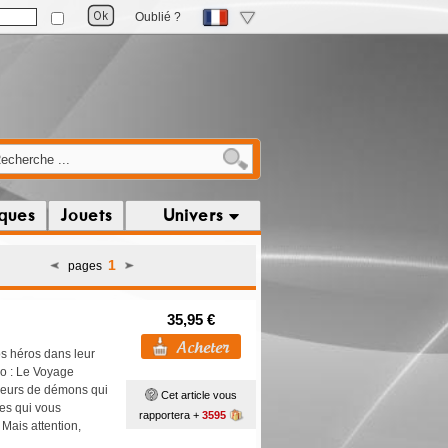
Oublié ?
iques
Jouets
Univers
1
pages
35,95 €
s héros dans leur
ko : Le Voyage
seurs de démons qui
Cet article vous
ces qui vous
rapportera +
3595
 Mais attention,