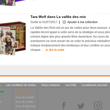
Tara Wolf dans La vallée des rois
Sortie le 01/07/2017
|
Ajouter à ma collection
La Vallée des Rois est un jeu de cartes pour deux joueurs, d
rapides feront appel à votre sens de la stratégie et vous pl
univers digne des plus grands films daventure. Au cours de l
aventuriers ne vont cesser de se voler le précieux médaillo
indique lemplacement des tombeaux et leur confère un pouv
chaque ...
lire la suite
s
|
Les conditions de ventes
|
Nous contacter
|
Les FAQ
|
Le paiement sécurisé
ter
Toy Center
Jeux de société
s
Jeux de cartes
Jeux de figurines