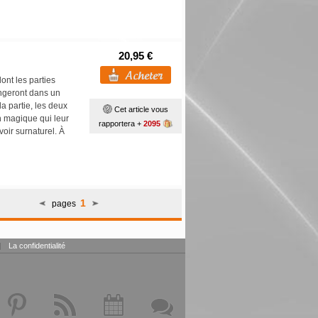
20,95 €
ont les parties
ongeront dans un
a partie, les deux
Cet article vous
n magique qui leur
rapportera +
2095
oir surnaturel. À
1
pages
|
La confidentialité