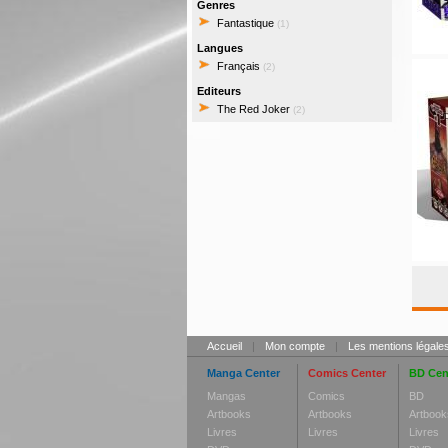
Genres
Fantastique
(1)
Langues
Français
(2)
Editeurs
The Red Joker
(2)
Accueil
|
Mon compte
|
Les mentions légale
Manga Center
Comics Center
BD Cen
Mangas
Comics
BD
Artbooks
Artbooks
Artbook
Livres
Livres
Livres