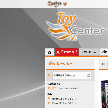
Promo !
Jeux ...
de
Recherche
Tri :
Catégorie
[TC]
Jeux de société
(2)
Prix
Entre 18 € et 24 €
(1)
Entre 30 € et 36 €
(1)