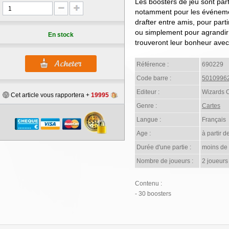
Les boosters de jeu sont parf
notamment pour les événemen
drafter entre amis, pour part
ou simplement pour agrandir l
En stock
trouveront leur bonheur avec
Référence :
690229
Code barre :
5010996
Editeur :
Wizards 
Cet article vous rapportera +
19995
Genre :
Cartes
Langue :
Français
Age :
à partir d
Durée d'une partie :
moins de
Nombre de joueurs :
2 joueurs
Contenu :
- 30 boosters