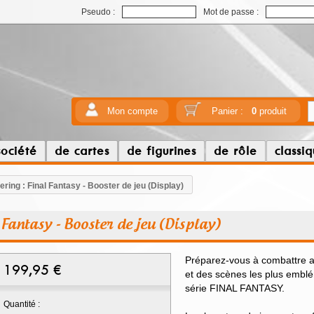
Pseudo :
Mot de passe :
Mon compte
Panier :
0
produit
société
de cartes
de figurines
de rôle
classi
ring : Final Fantasy - Booster de jeu (Display)
 Fantasy - Booster de jeu (Display)
Préparez-vous à combattre a
199,95
€
et des scènes les plus emblé
série FINAL FANTASY.
Quantité :