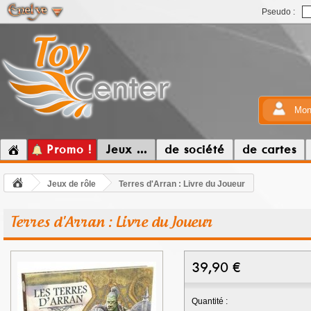
Pseudo :
Mon
Promo !
Jeux ...
de société
de cartes
Jeux de rôle
Terres d'Arran : Livre du Joueur
Terres d'Arran : Livre du Joueur
39,90
€
Quantité :