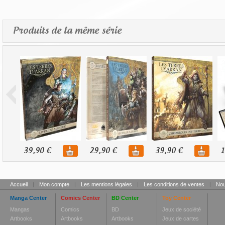
Produits de la même série
39,90 €
29,90 €
39,90 €
1
Accueil
|
Mon compte
|
Les mentions légales
|
Les conditions de ventes
|
Nou
Manga Center
Comics Center
BD Center
Toy Center
Mangas
Comics
BD
Jeux de société
Artbooks
Artbooks
Artbooks
Jeux de cartes