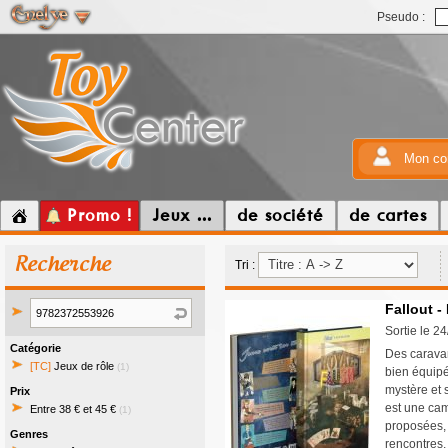
Pseudo :
Mon co
Promo !
Jeux ...
de société
de cartes
Recherche
Tri :
Fallout -
Sortie le 2
Catégorie
Des caravan
[TC]
Jeux de rôle
(1)
bien équipé
mystère et 
Prix
est une cam
Entre 38 € et 45 €
(1)
proposées, 
Genres
rencontres, 