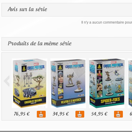
Avis sur la série
Il n'y a aucun commentaire pour 
Produits de la même série
76,95 €
34,95 €
54,95 €
6