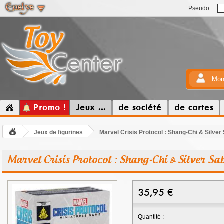
Pseudo :
Mon
Promo !
Jeux ...
de société
de cartes
Jeux de figurines
Marvel Crisis Protocol : Shang-Chi & Silver
Marvel Crisis Protocol : Shang-Chi & Silver Sa
35,95
€
Quantité :