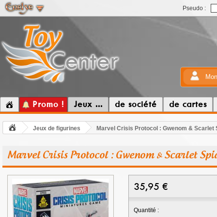
Pseudo :
Mon
Promo !
Jeux ...
de société
de cartes
Jeux de figurines
Marvel Crisis Protocol : Gwenom & Scarlet 
Marvel Crisis Protocol : Gwenom & Scarlet Spi
35,95
€
Quantité :