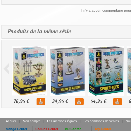
Il n'y a aucun commentaire pour 
Produits de la même série
76,95 €
34,95 €
54,95 €
6
Accueil
|
Mon compte
|
Les mentions légales
|
Les conditions de ventes
|
Nou
Manga Center
Comics Center
BD Center
Toy Center