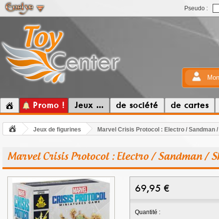
Pseudo :
Mon
Promo !
Jeux ...
de société
de cartes
Jeux de figurines
Marvel Crisis Protocol : Electro / Sandman /
Marvel Crisis Protocol : Electro / Sandman / S
69,95
€
Quantité :