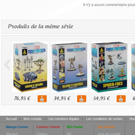
Il n'y a aucun commentaire pour 
Produits de la même série
76,95 €
34,95 €
54,95 €
6
Accueil
|
Mon compte
|
Les mentions légales
|
Les conditions de ventes
|
Nou
Manga Center
Comics Center
BD Center
Toy Center
Mangas
Comics
BD
Jeux de société