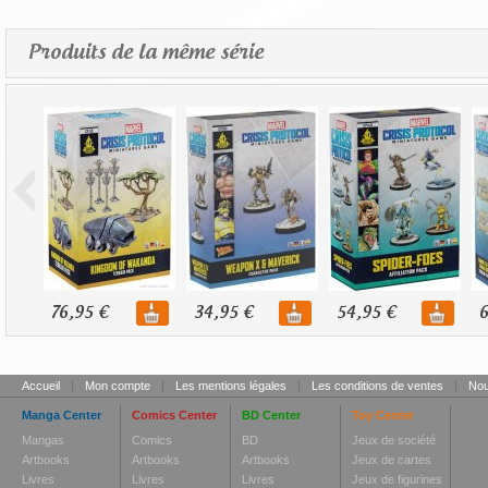
Produits de la même série
76,95 €
34,95 €
54,95 €
6
Accueil
|
Mon compte
|
Les mentions légales
|
Les conditions de ventes
|
Nou
Manga Center
Comics Center
BD Center
Toy Center
Mangas
Comics
BD
Jeux de société
Artbooks
Artbooks
Artbooks
Jeux de cartes
Livres
Livres
Livres
Jeux de figurines