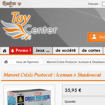
Pseudo :
Mon
Promo !
Jeux ...
de société
de cartes
Jeux de figurines
Marvel Crisis Protocol : Iceman & Shadowc
Marvel Crisis Protocol : Iceman & Shadowcat
35,95
€
Quantité :