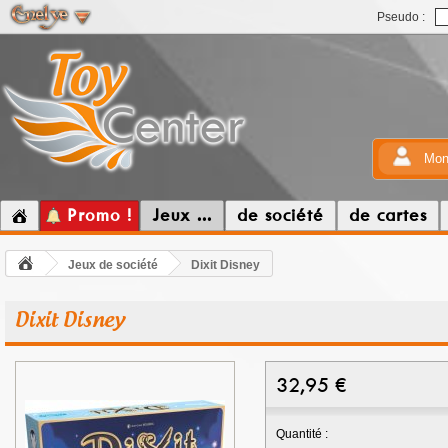
Pseudo :
Mon
Promo !
Jeux ...
de société
de cartes
Jeux de société
Dixit Disney
Dixit Disney
32,95
€
Quantité :