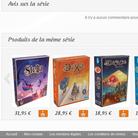
Avis sur la série
Il n'y a aucun commentaire pour 
Produits de la même série
31,95 €
28,95 €
18,95 €
1
Accueil
|
Mon compte
|
Les mentions légales
|
Les conditions de ventes
|
Nou