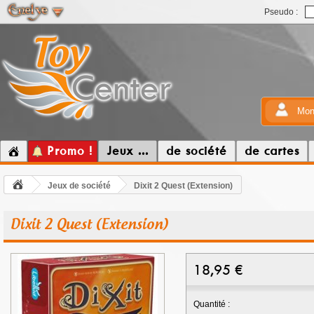
Pseudo :
Mon
Promo !
Jeux ...
de société
de cartes
Jeux de société
Dixit 2 Quest (Extension)
Dixit 2 Quest (Extension)
18,95
€
Quantité :