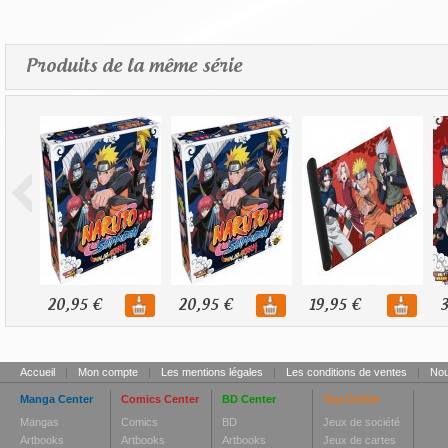
Produits de la même série
20,95 €
20,95 €
19,95 €
3
Accueil
|
Mon compte
|
Les mentions légales
|
Les conditions de ventes
|
Nou
Manga Center
Comics Center
BD Center
Toy Center
Mangas
Comics
BD
Jeux de société
Artbooks
Artbooks
Artbooks
Jeux de cartes