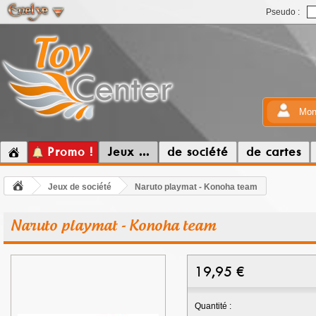
Pseudo :
Mon
Promo !
Jeux ...
de société
de cartes
Jeux de société
Naruto playmat - Konoha team
Naruto playmat - Konoha team
19,95
€
Quantité :