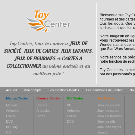
Bienvenue sur Toy Cen
figurines et des cart
tous les goûts. Que 
sorties ainsi que les 
Notre magasin en lig
Vous retrouverez les
Toy Center, tous les univers
JEUX DE
Wonders ainsi que le
que Star Wars Armada
SOCIÉTÉ
,
JEUX DE CARTES
,
JEUX ENFANTS
,
Notre service de pré
JEUX DE FIGURINES
et
CARTES A
notre fonction de rec
COLLECTIONNER
au même endroit et au
Toy Center est la mei
meilleur prix !
par des passionnés p
Accueil
|
Mon compte
|
Les mentions légales
|
Les conditions de ventes
|
Nou
Manga Center
Comics Center
BD Center
Toy Center
Mangas
Comics
BD
Jeux de société
Artbooks
Artbooks
Artbooks
Jeux de cartes
Livres
Livres
Livres
Jeux de figurines
DVD
DVD
Jeux de rôle
Blu-Ray
Jeux classiques
CD
Jouets