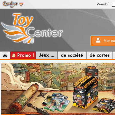
Pseudo :
Mon co
Promo !
Jeux ...
de société
de cartes