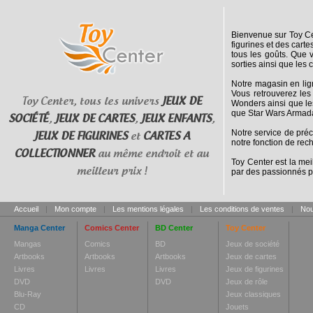
Bienvenue sur Toy Cen
figurines et des cart
tous les goûts. Que 
sorties ainsi que les 
Notre magasin en lig
Vous retrouverez les
Toy Center, tous les univers
JEUX DE
Wonders ainsi que le
que Star Wars Armada
SOCIÉTÉ
,
JEUX DE CARTES
,
JEUX ENFANTS
,
Notre service de pré
JEUX DE FIGURINES
et
CARTES A
notre fonction de rec
COLLECTIONNER
au même endroit et au
Toy Center est la mei
meilleur prix !
par des passionnés p
Accueil
|
Mon compte
|
Les mentions légales
|
Les conditions de ventes
|
Nou
Manga Center
Comics Center
BD Center
Toy Center
Mangas
Comics
BD
Jeux de société
Artbooks
Artbooks
Artbooks
Jeux de cartes
Livres
Livres
Livres
Jeux de figurines
DVD
DVD
Jeux de rôle
Blu-Ray
Jeux classiques
CD
Jouets