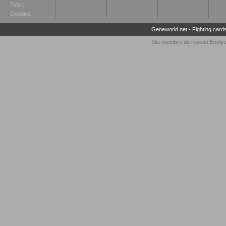
Tshirt
Goodies
Geneworld.net
-
Fighting card
Site membre du réseau
Enely