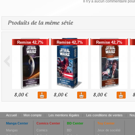
Il n'y a aucun commentaire pour 
Produits de la même série
Remise 42,7%
Remise 42,7%
Remise 42,7%
8,00 €
8,00 €
8,00 €
8
Accueil
|
Mon compte
|
Les mentions légales
|
Les conditions de ventes
|
Nou
Manga Center
Comics Center
BD Center
Toy Center
Mangas
Comics
BD
Jeux de société