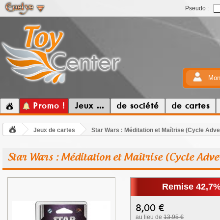
Pseudo :
Mon
Promo !
Jeux ...
de société
de cartes
Jeux de cartes
Star Wars : Méditation et Maîtrise (Cycle Adve
Star Wars : Méditation et Maîtrise (Cycle Adve
Remise 42,7
8,00
€
au lieu de
13.95 €