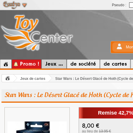
Pseudo :
Mon
Promo !
Jeux ...
de société
de cartes
Jeux de cartes
Star Wars : Le Désert Glacé de Hoth (Cycle d
Star Wars : Le Désert Glacé de Hoth (Cycle de 
Remise 42,7
8,00
€
au lieu de
13.95 €