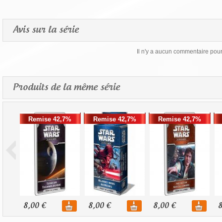
Avis sur la série
Il n'y a aucun commentaire pour 
Produits de la même série
Remise 42,7%
Remise 42,7%
Remise 42,7%
8,00 €
8,00 €
8,00 €
8