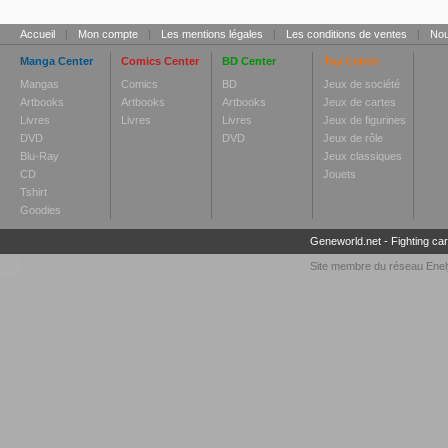
Accueil
|
Mon compte
|
Les mentions légales
|
Les conditions de ventes
|
Nou
Manga Center
Comics Center
BD Center
Toy Center
Mangas
Comics
BD
Jeux de société
Artbooks
Artbooks
Artbooks
Jeux de cartes
Livres
Livres
Livres
Jeux de figurines
DVD
DVD
Jeux de rôle
Blu-Ray
Jeux classiques
CD
Jouets
Tshirt
Goodies
Geneworld.net
-
Fighting ca
Site membre du réseau
Enel