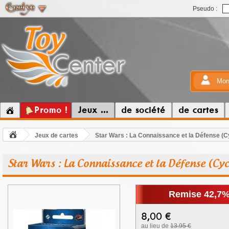
Pseudo :
Mon
Promo !
Jeux ...
de société
de cartes
Jeux de cartes
Star Wars : La Connaissance et la Défense (C
Star Wars : La Connaissance et la Défense (Cyc
Remise 42,7
8,00
€
au lieu de
13.95 €