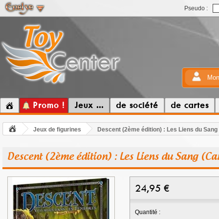
Pseudo :
Mon
Promo !
Jeux ...
de société
de cartes
Jeux de figurines
Descent (2ème édition) : Les Liens du San
Descent (2ème édition) : Les Liens du Sang (
24,95
€
Quantité :