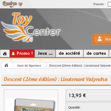
Pseudo :
Mon
Promo !
Jeux ...
de société
de cartes
Jeux de figurines
Descent (2ème édition) : Lieutenant Valynd
Descent (2ème édition) : Lieutenant Valyndra
13,95
€
Quantité :