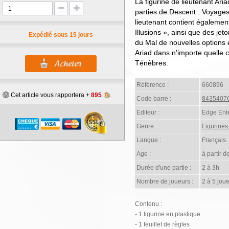
La figurine de lieutenant Aria
parties de Descent : Voyages
lieutenant contient égalemen
Illusions », ainsi que des j
Expédié sous 15 jours
du Mal de nouvelles options 
Ariad dans n'importe quelle
Ténèbres.
Référence :
660896
Cet article vous rapportera +
895
Code barre :
8435407
Editeur :
Edge Ent
Genre :
Figurines
Langue :
Français
Age :
à partir d
Durée d'une partie :
2 à 3h
Nombre de joueurs :
2 à 5 joue
Contenu :
- 1 figurine en plastique
- 1 feuillet de règles