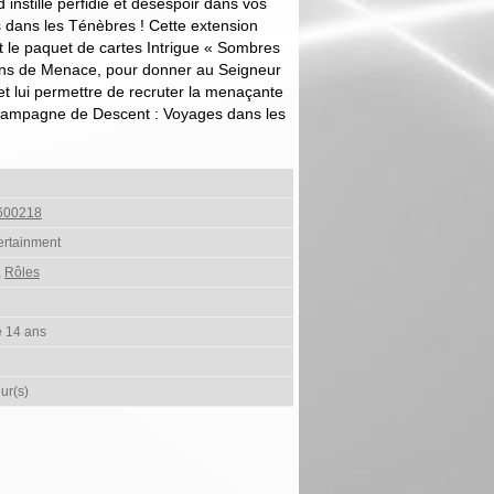
d instille perfidie et désespoir dans vos
 dans les Ténèbres ! Cette extension
t le paquet de cartes Intrigue « Sombres
etons de Menace, pour donner au Seigneur
et lui permettre de recruter la menaçante
 campagne de Descent : Voyages dans les
600218
ertainment
,
Rôles
e 14 ans
ur(s)