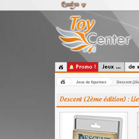
Promo !
Jeux ...
de 
Jeux de figurines
Descent (2èm
Descent (2ème édition) : Li