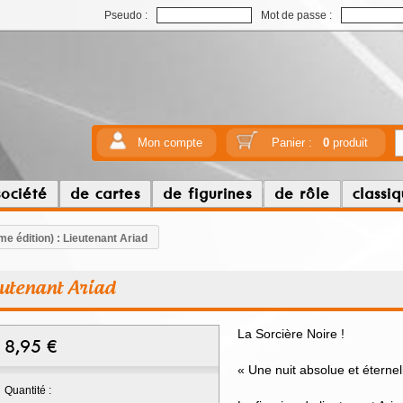
Pseudo :
Mot de passe :
Mon compte
Panier :
0
produit
société
de cartes
de figurines
de rôle
classi
e édition) : Lieutenant Ariad
eutenant Ariad
La Sorcière Noire !
8,95
€
« Une nuit absolue et éternelle
Quantité :