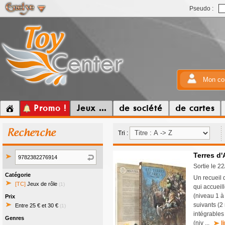
Pseudo :
Mon co
Promo !
Jeux ...
de société
de cartes
Recherche
Tri :
Terres d'
Sortie le 2
Catégorie
Un recueil 
[TC]
Jeux de rôle
(1)
qui accueil
(niveau 1 à
Prix
suivants (2
Entre 25 € et 30 €
(1)
intégrables
Genres
(niv ...
l