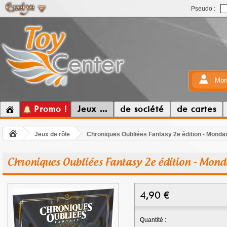
Pseudo :
Mon
Promo !
Jeux ...
de société
de cartes
Jeux de rôle
Chroniques Oubliées Fantasy 2e édition - Monda
Chroniques Oubliées Fantasy 2e édition - Mond
4,90
€
Quantité :