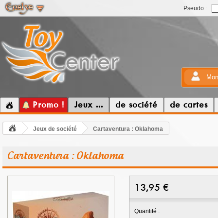
Pseudo :
Mon
Promo !
Jeux ...
de société
de cartes
Jeux de société
Cartaventura : Oklahoma
Cartaventura : Oklahoma
13,95
€
Quantité :