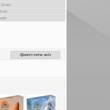
e 10 ans
0 min.
ur(s)
Ajouter votre avis