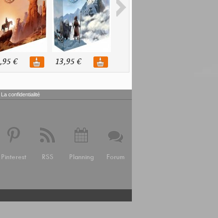
,95 €
13,95 €
13,95 €
13,95 €
La confidentialité
Pinterest
RSS
Planning
Forum