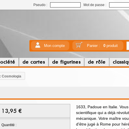
Pseudo :
Mot de passe :
Mon compte
Panier :
0
produit
société
de cartes
de figurines
de rôle
classi
 : Cosmologia
1633, Padoue en Italie. Vous ê
13,95
€
scientifique qui a déjà révolu
mécanique. Votre maître vous a
d'être jugé à Rome pour héré
Quantité :