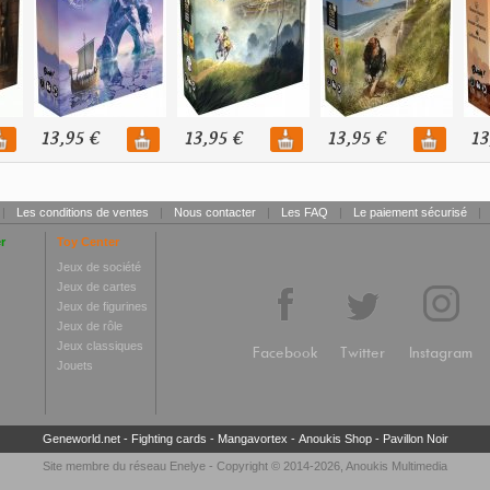
13,95 €
13,95 €
13,95 €
13
|
Les conditions de ventes
|
Nous contacter
|
Les FAQ
|
Le paiement sécurisé
|
r
Toy Center
Jeux de société
Jeux de cartes
Jeux de figurines
Jeux de rôle
Jeux classiques
Facebook
Twitter
Instagram
Jouets
Geneworld.net
-
Fighting cards
-
Mangavortex
-
Anoukis Shop
-
Pavillon Noir
Site membre du réseau
Enelye
- Copyright © 2014-2026,
Anoukis Multimedia