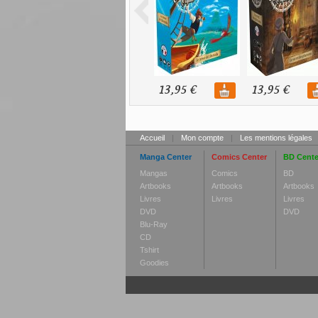
13,95 €
13,95 €
Accueil
|
Mon compte
|
Les mentions légales
Manga Center
Comics Center
BD Cente
Mangas
Comics
BD
Artbooks
Artbooks
Artbooks
Livres
Livres
Livres
DVD
DVD
Blu-Ray
CD
Tshirt
Goodies