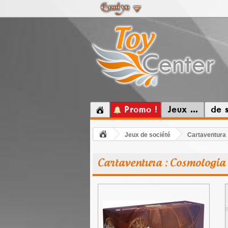
Promo !
Jeux ...
de 
Jeux de société
Cartaventura
Cartaventura : Cosmologia