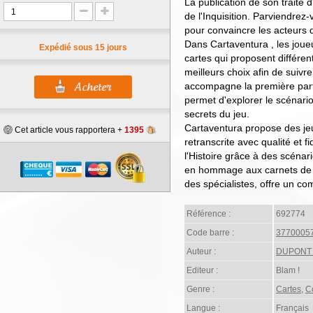
La publication de son traité d
de l'Inquisition. Parviendrez
pour convaincre les acteurs 
Dans Cartaventura , les joueu
Expédié sous 15 jours
cartes qui proposent différen
meilleurs choix afin de suivre
accompagne la première parti
permet d'explorer le scénario 
secrets du jeu.
Cartaventura propose des je
Cet article vous rapportera +
1395
retranscrite avec qualité et f
l'Histoire grâce à des scénario
en hommage aux carnets de vo
des spécialistes, offre un co
Référence :
692774
Code barre :
3770005
Auteur :
DUPONT 
Editeur :
Blam !
Genre :
Cartes
,
C
Langue :
Français