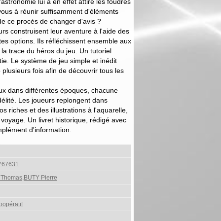
'astronomie lui a en effet attiré les foudres
-vous à réunir suffisamment d'éléments
de ce procès de changer d'avis ?
rs construisent leur aventure à l'aide des
tes options. Ils réfléchissent ensemble aux
 la trace du héros du jeu. Un tutoriel
e. Le système de jeu simple et inédit
plusieurs fois afin de découvrir tous les
ux dans différentes époques, chacune
idélité. Les joueurs replongent dans
s riches et des illustrations à l'aquarelle,
yage. Un livret historique, rédigé avec
mplément d'information.
767631
Thomas,BUTY Pierre
oopératif