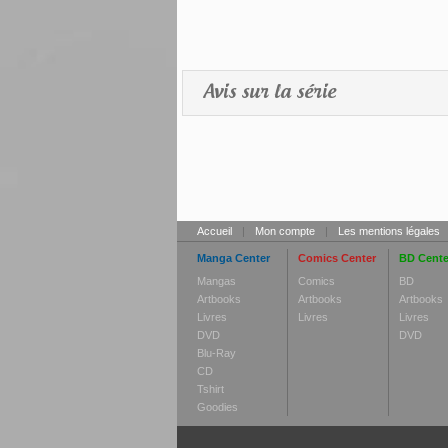
Avis sur la série
Accueil
|
Mon compte
|
Les mentions légales
Manga Center
Comics Center
BD Cente
Mangas
Comics
BD
Artbooks
Artbooks
Artbooks
Livres
Livres
Livres
DVD
DVD
Blu-Ray
CD
Tshirt
Goodies