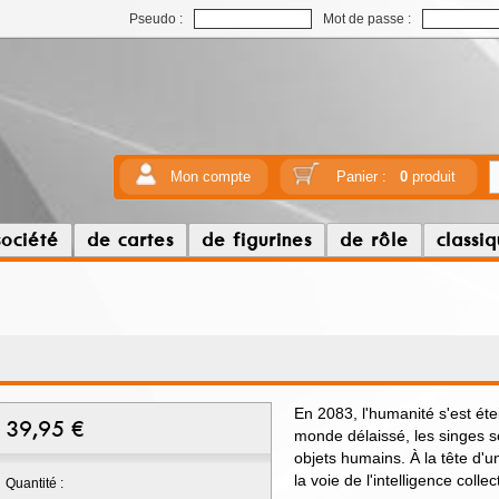
Pseudo :
Mot de passe :
Mon compte
Panier :
0
produit
société
de cartes
de figurines
de rôle
classi
En 2083, l'humanité s'est ét
39,95
€
monde délaissé, les singes se
objets humains. À la tête d'u
la voie de l'intelligence collec
Quantité :