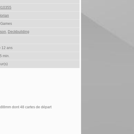
010355
lorian
p Games
ison
,
Deckbuilding
e 12 ans
5 min.
ur(s)
5x88mm dont 48 cartes de départ