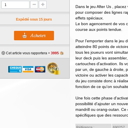
Dans le jeu After Us , placez
pour composer des lignes rap
effets spéciaux.
Expédié sous 15 jours
Le bon agencement de vos car
course aux points tendue.
Pour l'emporter dans le jeu d
atteindre 80 points de victoi
tous les joueurs vont simult
Cet article vous rapportera +
3995
leur deck puis les assembler
cartouches d'activation. Ils 
par un, de gauche à droite, 
victoire ou activer les capaci
du jeu consiste donc à réali
fonction de ce qu'on souhaite
Une fois cette phase d'activat
possibilité d'ajouter un nouve
mandrill ou orang-outan. Ce 
spécifiques que des ressourc
Référence :
690257