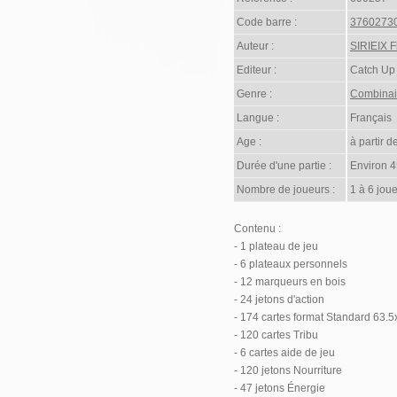
Code barre :
3760273
Auteur :
SIRIEIX F
Editeur :
Catch U
Genre :
Combina
Langue :
Français
Age :
à partir d
Durée d'une partie :
Environ 4
Nombre de joueurs :
1 à 6 joue
Contenu :
- 1 plateau de jeu
- 6 plateaux personnels
- 12 marqueurs en bois
- 24 jetons d'action
- 174 cartes format Standard 63.
- 120 cartes Tribu
- 6 cartes aide de jeu
- 120 jetons Nourriture
- 47 jetons Énergie