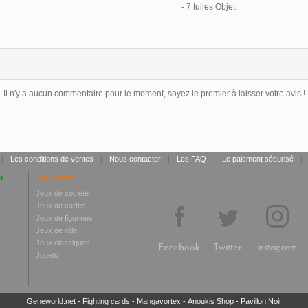
- 7 tuiles Objet.
Il n'y a aucun commentaire pour le moment, soyez le premier à laisser votre avis !
|
Les conditions de ventes
|
Nous contacter
|
Les FAQ
|
Le paiement sécurisé
|
r
Toy Center
Jeux de société
Jeux de cartes
Jeux de figurines
Jeux de rôle
Jeux classiques
Facebook
Twitter
Instagram
Jouets
Geneworld.net
-
Fighting cards
-
Mangavortex
-
Anoukis Shop
-
Pavillon Noir