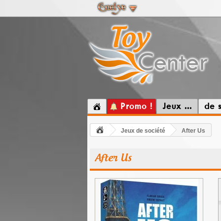
Promo !
Jeux ...
de 
Jeux de société
After Us
After Us