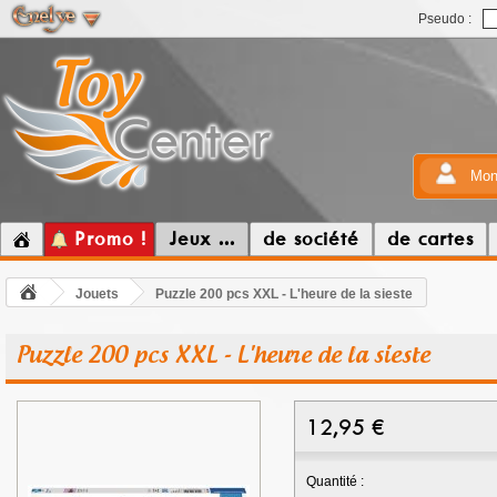
Pseudo :
Mon
Promo !
Jeux ...
de société
de cartes
Jouets
Puzzle 200 pcs XXL - L'heure de la sieste
Puzzle 200 pcs XXL - L'heure de la sieste
12,95
€
Quantité :