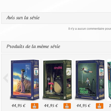
Avis sur la série
Il n'y a aucun commentaire pour 
Produits de la même série
44,95 €
44,95 €
44,95 €
1