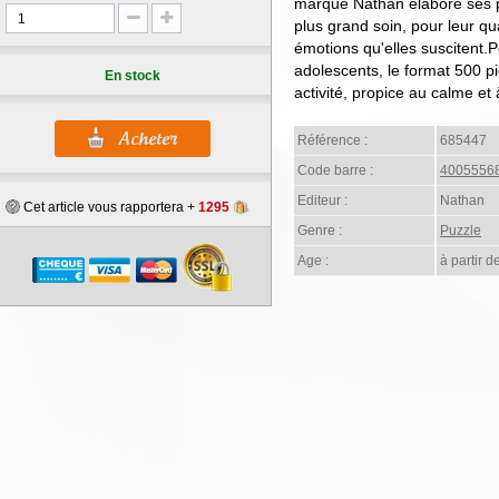
marque Nathan élabore ses pu
plus grand soin, pour leur qu
émotions qu'elles suscitent.P
adolescents, le format 500 pi
En stock
activité, propice au calme et 
Référence :
685447
Code barre :
4005556
Editeur :
Nathan
Cet article vous rapportera +
1295
Genre :
Puzzle
Age :
à partir d