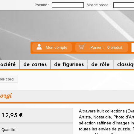
Pseudo :
Mot de passe :
Mon compte
Panier :
0
produit
société
de cartes
de figurines
de rôle
classi
ble corgi
corgi
A travers huit collections (E
12,95
€
Artiste, Nostalgie, Photo d'A
sélection raffinée d'images i
toutes les envies de puzzle. F
Quantité :