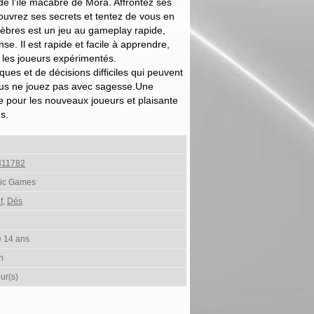
de l'île macabre de Mora. Affrontez ses
uvrez ses secrets et tentez de vous en
énèbres est un jeu au gameplay rapide,
e. Il est rapide et facile à apprendre,
 les joueurs expérimentés.
iques et de décisions difficiles qui peuvent
vous ne jouez pas avec sagesse.Une
e pour les nouveaux joueurs et plaisante
s.
311782
nic Games
f
,
Dés
e 14 ans
h
ur(s)