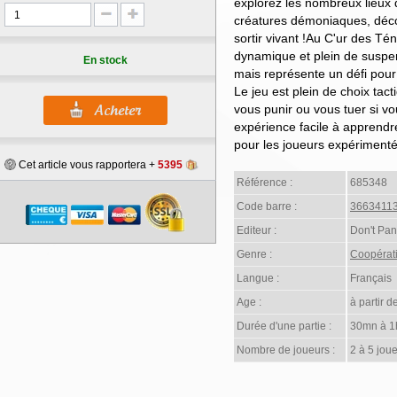
explorez les nombreux lieux 
créatures démoniaques, déco
sortir vivant !Au C'ur des T
dynamique et plein de suspens
En stock
mais représente un défi pour
Le jeu est plein de choix tact
vous punir ou vous tuer si 
expérience facile à apprendr
pour les joueurs expérimenté
Cet article vous rapportera +
5395
Référence :
685348
Code barre :
3663411
Editeur :
Don't Pa
Genre :
Coopérati
Langue :
Français
Age :
à partir d
Durée d'une partie :
30mn à 1
Nombre de joueurs :
2 à 5 joue