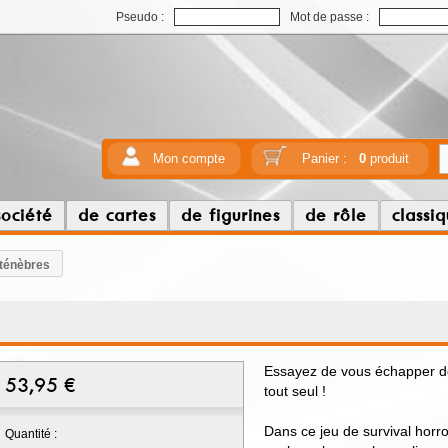
Pseudo :
Mot de passe :
Mon compte
Panier :
0
produit
société
de cartes
de figurines
de rôle
classi
 ténèbres
Essayez de vous échapper de 
53,95
€
tout seul !
Dans ce jeu de survival horr
Quantité :