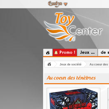
Promo !
Jeux ...
de 
Jeux de société
Au coeur des
Au coeur des ténèbres