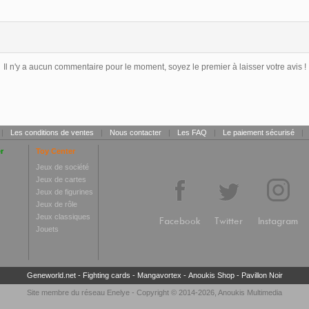
Il n'y a aucun commentaire pour le moment, soyez le premier à laisser votre avis !
|
Les conditions de ventes
|
Nous contacter
|
Les FAQ
|
Le paiement sécurisé
|
r
Toy Center
Jeux de société
Jeux de cartes
Jeux de figurines
Jeux de rôle
Jeux classiques
Facebook
Twitter
Instagram
Jouets
Geneworld.net
-
Fighting cards
-
Mangavortex
-
Anoukis Shop
-
Pavillon Noir
Site membre du réseau
Enelye
- Copyright © 2014-2026,
Anoukis Multimedia