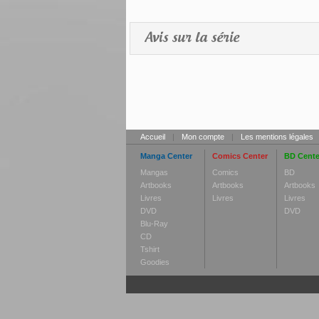
Avis sur la série
Accueil
|
Mon compte
|
Les mentions légales
Manga Center
Comics Center
BD Cente
Mangas
Comics
BD
Artbooks
Artbooks
Artbooks
Livres
Livres
Livres
DVD
DVD
Blu-Ray
CD
Tshirt
Goodies