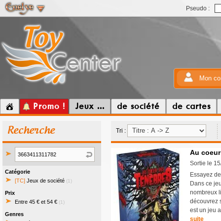
Pseudo :
Mon co
Promo !
Jeux ...
de société
de cartes
Recherche
Tri :
Au coeur
Sortie le 1
Catégorie
Essayez de 
[TC]
Jeux de société
(1)
Dans ce jeu
nombreux li
Prix
découvrez s
Entre 45 € et 54 €
(1)
est un jeu 
Genres
suite