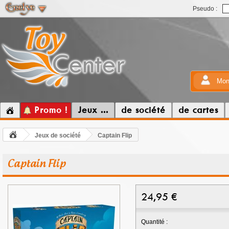
Pseudo :
Mon
Promo !
Jeux ...
de société
de cartes
Jeux de société
Captain Flip
Captain Flip
24,95
€
Quantité :