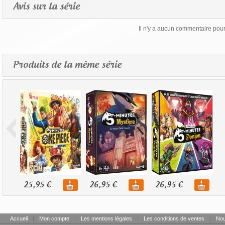
Avis sur la série
Il n'y a aucun commentaire pour 
Produits de la même série
25,95 €
26,95 €
26,95 €
Accueil
|
Mon compte
|
Les mentions légales
|
Les conditions de ventes
|
Nou