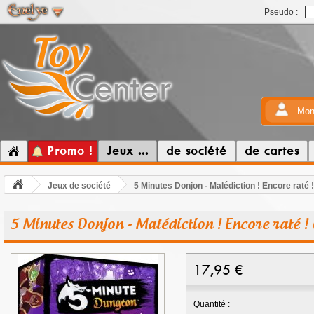
Pseudo :
Mon
Promo !
Jeux ...
de société
de cartes
Jeux de société
5 Minutes Donjon - Malédiction ! Encore raté !
5 Minutes Donjon - Malédiction ! Encore raté ! 
17,95
€
Quantité :