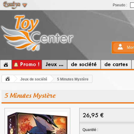
Pseudo :
Mon
Promo !
Jeux ...
de société
de cartes
Jeux de société
5 Minutes Mystère
5 Minutes Mystère
26,95
€
Quantité :