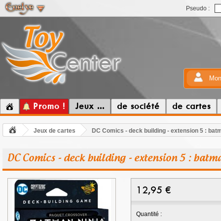
Pseudo :
Mon
Promo !
Jeux ...
de société
de cartes
Jeux de cartes
DC Comics - deck building - extension 5 : bat
DC Comics - deck building - extension 5 : batm
12,95
€
Quantité :